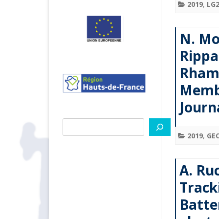
2019
,
LG
N. Mo
Rippa
Rhamn
Membr
Journ
Rechercher
2019
,
GE
A. Ruc
Tracki
Batte