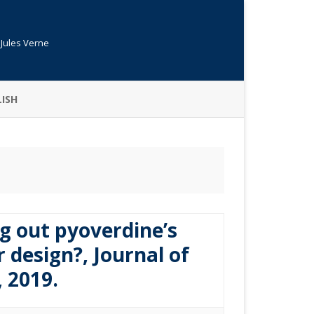
 Jules Verne
ISH
ng out pyoverdine’s
 design?, Journal of
, 2019.