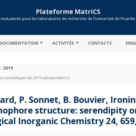
Plateforme MatriCS
mutualisée pour les laboratoires de recherche de l'Université de Picardie
Skip
to
DOCUMENTATION
ACTIVITÉS
CONTACTS
ENGL
content
CONNEXION AU CLUSTER
COOPÉRATIONS
 :
2019
TRANSFERT DE DONNÉES
PROJETS
les scientifiques de 2019 utilisant MatriCS
PARTITIONS / FILES D’ATTENTE
PUBLICATIONS
CALCULONS !
SLURM
ard, P. Sonnet, B. Bouvier, Ironi
ENVIRONNEMENT MODULE
SOUMISSION DE JOB
ophore structure: serendipity or
gical Inorganic Chemistry 24, 659
MATLAB : LICENCE CAMPUS
PYTHON