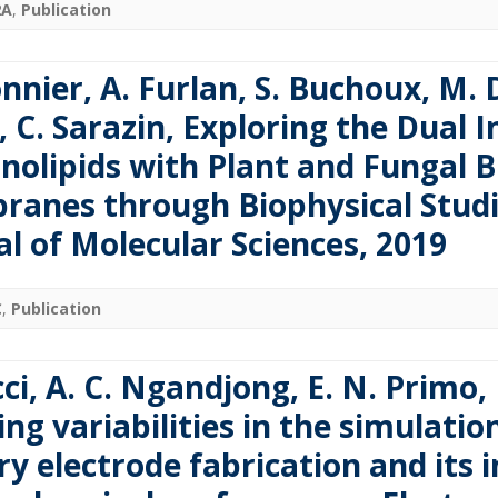
2A
,
Publication
PARALLÉLISATION MPI
VITIS (FPGA)
nnier, A. Furlan, S. Buchoux, M. 
, C. Sarazin, Exploring the Dual 
ASTUCES
olipids with Plant and Fungal 
anes through Biophysical Studie
al of Molecular Sciences, 2019
C
,
Publication
ci, A. C. Ngandjong, E. N. Primo,
ng variabilities in the simulatio
ry electrode fabrication and its 