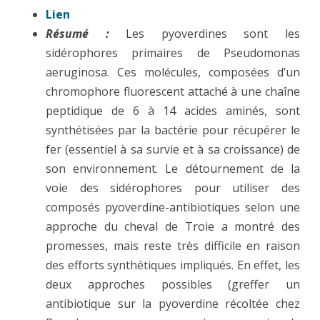
Lien
Cézard,
Résumé :
Les pyoverdines sont les
P.
sidérophores primaires de Pseudomonas
Sonnet,
aeruginosa. Ces molécules, composées d’un
chromophore fluorescent attaché à une chaîne
B.
peptidique de 6 à 14 acides aminés, sont
Bouvier,
synthétisées par la bactérie pour récupérer le
Ironing
fer (essentiel à sa survie et à sa croissance) de
son environnement. Le détournement de la
out
voie des sidérophores pour utiliser des
pyoverdine’s
composés pyoverdine-antibiotiques selon une
chromophore
approche du cheval de Troie a montré des
structure:
promesses, mais reste très difficile en raison
des efforts synthétiques impliqués. En effet, les
serendipity
deux approches possibles (greffer un
or
antibiotique sur la pyoverdine récoltée chez
design?,