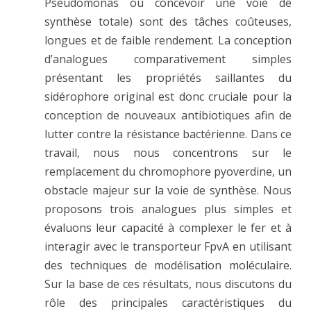
Pseudomonas ou concevoir une voie de
synthèse totale) sont des tâches coûteuses,
Journal
longues et de faible rendement. La conception
of
d’analogues comparativement simples
Biological
présentant les propriétés saillantes du
sidérophore original est donc cruciale pour la
Inorganic
conception de nouveaux antibiotiques afin de
Chemistry
lutter contre la résistance bactérienne. Dans ce
24,
travail, nous nous concentrons sur le
659,
remplacement du chromophore pyoverdine, un
obstacle majeur sur la voie de synthèse. Nous
2019.
proposons trois analogues plus simples et
évaluons leur capacité à complexer le fer et à
interagir avec le transporteur FpvA en utilisant
des techniques de modélisation moléculaire.
Sur la base de ces résultats, nous discutons du
rôle des principales caractéristiques du