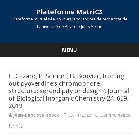
Plateforme MatriCS
Plateforme mutualisée pour les laboratoires de recherche de
l'Université de Picardie Jules Verne
MENU
Skip
to
content
C. Cézard, P. Sonnet, B. Bouvier, Ironing
out pyoverdine’s chromophore
structure: serendipity or design?, Journal
of Biological Inorganic Chemistry 24, 659,
2019.
Jean-Baptiste Hoock
09/11/2023
Commentaires
sur
fermés
C.