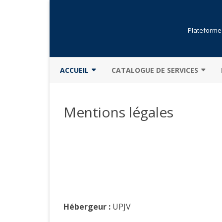
Plateforme 
ACCUEIL
CATALOGUE DE SERVICES
PRÉSENTATION GÉNÉRALE
BIBLIOTHÈQUE
Mentions légales
ACTUALITÉS
FORMATIONS
CHARTE
OUVERTURE DE COMPTE
DESCRIPTION
RÉSERVATION
MOINS POUR PLUS
LOGICIELS
MENTIONS LÉGALES
Hébergeur :
UPJV
SÉCURITÉ