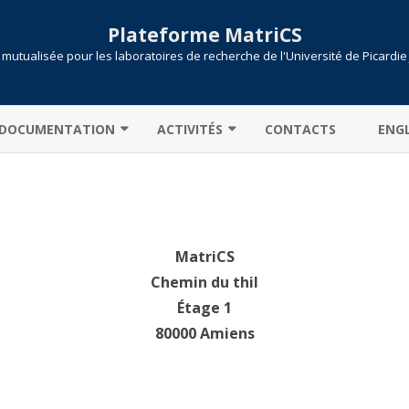
Plateforme MatriCS
mutualisée pour les laboratoires de recherche de l'Université de Picardie
Skip
to
DOCUMENTATION
ACTIVITÉS
CONTACTS
ENGL
content
CONNEXION AU CLUSTER
COOPÉRATIONS
TRANSFERT DE DONNÉES
PROJETS
PARTITIONS / FILES D’ATTENTE
PUBLICATIONS
MatriCS
Chemin du thil
CALCULONS !
SLURM
Étage 1
ENVIRONNEMENT MODULE
SOUMISSION DE JOB
80000 Amiens
MATLAB : LICENCE CAMPUS
PYTHON