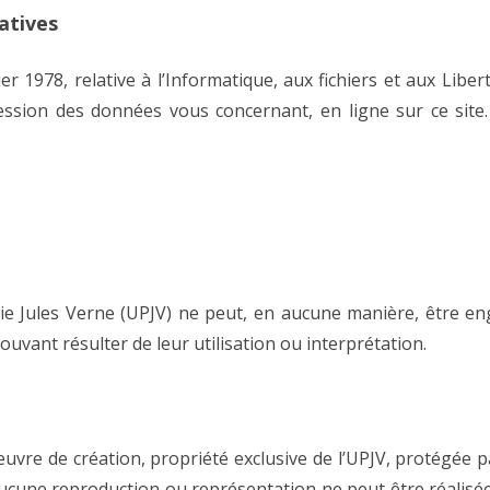
atives
PARALLÉLISATION MPI
VITIS (FPGA)
 1978, relative à l’Informatique, aux fichiers et aux Libert
pression des données vous concernant, en ligne sur ce sit
ASTUCES
ardie Jules Verne (UPJV) ne peut, en aucune manière, être 
uvant résulter de leur utilisation ou interprétation.
uvre de création, propriété exclusive de l’UPJV, protégée par
. Aucune reproduction ou représentation ne peut être réalisé