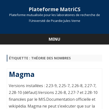
Plateforme MatriCS
Plateforme mutualisée pour les laboratoires de recherche de
l'Université de Picardie Jules Verne
MENU
Skip
to
content
ÉTIQUETTE :
THÉORIE DES NOMBRES
Magma
Ver­sions ins­tal­lées : 2.23-9, 2.25-7, 2.26-8, 2.27-7,
2.28-10 (défaut).Versions 2.26-8, 2.27-7 et 2.28-10
financées par le MIS.Documentation officielle et
wikipédia. Magma ne peut s’exécuter que sur la