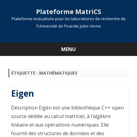
Plateforme MatriCS
Plateforme mutualisée pour les laboratoires de recherche de
l'Université de Picardie Jules Verne
MENU
Skip
to
content
ÉTIQUETTE :
MATHÉMATIQUES
Eigen
Description Eigen est une bibliothèque C++ open
source dédiée au calcul matriciel, à l’algèbre
linéaire et aux opérations numériques. Elle
fournit des structures de données et des