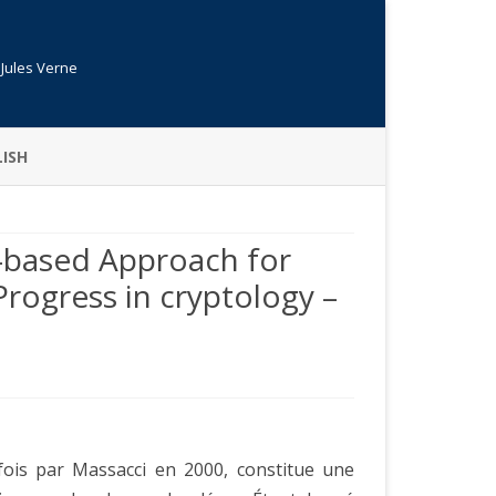
 Jules Verne
ISH
T-based Approach for
 Progress in cryptology –
fois par Massacci en 2000, constitue une