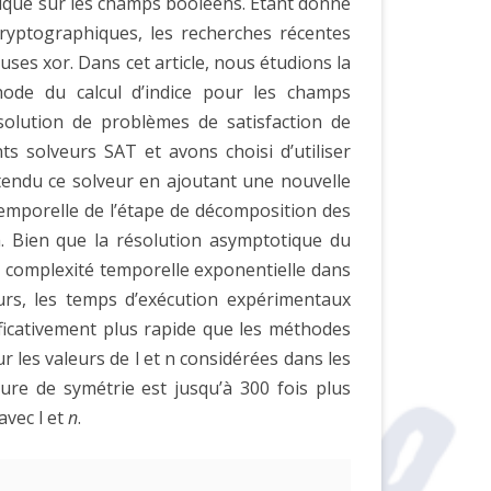
rique sur les champs booléens. Étant donné
yptographiques, les recherches récentes
uses xor. Dans cet article, nous étudions la
hode du calcul d’indice pour les champs
solution de problèmes de satisfaction de
s solveurs SAT et avons choisi d’utiliser
tendu ce solveur en ajoutant une nouvelle
temporelle de l’étape de décomposition des
 Bien que la résolution asymptotique du
 complexité temporelle exponentielle dans
eurs, les temps d’exécution expérimentaux
ficativement plus rapide que les méthodes
r les valeurs de l et n considérées dans les
ure de symétrie est jusqu’à 300 fois plus
avec l et
n
.