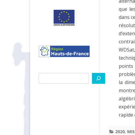
alterna
que le
dans ce
résolu
d’exte
contra
WDSat,
techni
points
problè
Rechercher
la dim
montre
algébri
expéri
rapide 
2020
,
MIS