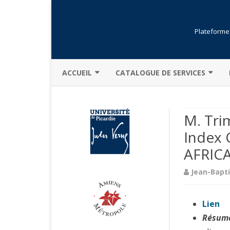
Plateforme 
ACCUEIL
CATALOGUE DE SERVICES
PRÉSENTATION GÉNÉRALE
BIBLIOTHÈQUE
M. Tri
ACTUALITÉS
FORMATIONS
Index C
CHARTE
OUVERTURE DE COMPTE
AFRIC
DESCRIPTION
RÉSERVATION
Jean-Bapt
MOINS POUR PLUS
LOGICIELS
MENTIONS LÉGALES
Lien
Résum
SÉCURITÉ