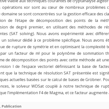
tive viable aux techniques courantes de cryptanalyse algéb
Ionica,
PARALLÉLISATION MPI
s opérations xor sont au cœur de nombreux problèmes cr
 domaine se sont concentrées sur la gestion efficace des cla
G.
VITIS (FPGA)
tion de l’étape de décomposition des points de la mét
Dequen,
nsion de degré premier, en utilisant des méthodes de ré
ASTUCES
‘A
intes (SAT solving). Nous avons expérimenté avec différent
 un solveur dédié à ce problème spécifique. Nous avons é
SAT-
que de rupture de symétrie et en optimisant la complexité 
based
 par un facteur de m! pour le polynôme de sommation th.
Approach
me de décomposition des points avec cette méthode ait une
for
ension l de l’espace vectoriel définissant la base de fact
nt que la technique de résolution SAT présentée est signi
Index
ques actuelles basées sur le calcul de bases de Gröbner. Pou
Calculus
ences, le solveur WDSat couplé à notre technique de rupt
on
que l’implémentation F4 de Magma, et ce facteur augmente 
Binary
,
Publication
Elliptic