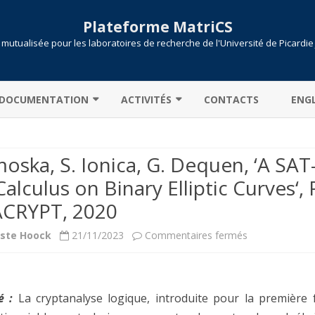
Plateforme MatriCS
mutualisée pour les laboratoires de recherche de l'Université de Picardie
Skip
to
DOCUMENTATION
ACTIVITÉS
CONTACTS
ENGL
content
CONNEXION AU CLUSTER
COOPÉRATIONS
moska, S. Ionica, G. Dequen, ‘A SA
TRANSFERT DE DONNÉES
PROJETS
alculus on Binary Elliptic Curves‘,
PARTITIONS / FILES D’ATTENTE
PUBLICATIONS
ACRYPT, 2020
CALCULONS !
SLURM
sur
iste Hoock
21/11/2023
Commentaires fermés
ENVIRONNEMENT MODULE
SOUMISSION DE JOB
M.
MATLAB : LICENCE CAMPUS
Trimoska,
é :
La cryptanalyse logique, introduite pour la première 
PYTHON
S.