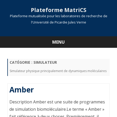
Plateforme MatriCS
Plateforme mutualisée pour les laboratoires de recherche de
l'Université de Picardie Jules Verne
MENU
Skip
to
content
CATÉGORIE :
SIMULATEUR
Simulateur physique principalement de dynamiques moléculaires
Amber
Description Amber est une suite de programmes
de simulation biomoléculaire.Le terme « Amber »
fait référence à deux choses. Premièrement, il