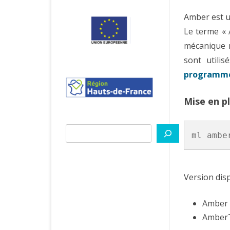
Amber est u
Le terme « 
mécanique m
sont utili
programmes
Mise en p
Rechercher
ml ambe
Version dis
Amber 
AmberT