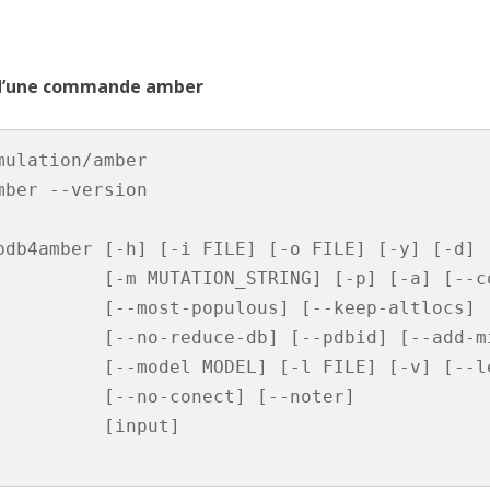
 d’une commande amber
mulation/amber

mber --version

pdb4amber [-h] [-i FILE] [-o FILE] [-y] [-d] [
ON_STRING] [-p] [-a] [--constantph]

pulous] [--keep-altlocs] [--reduce]

-db] [--pdbid] [--add-missing-atoms]

EL] [-l FILE] [-v] [--leap-template]

--no-conect] [--noter]

      [input]
