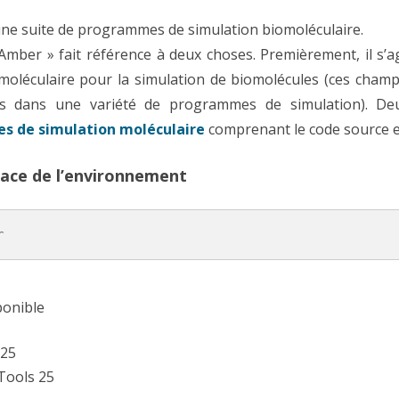
PARALLÉLISATION MPI
ne suite de programmes de simulation biomoléculaire.
Amber » fait référence à deux choses. Premièrement, il s’
VITIS (FPGA)
oléculaire pour la simulation de biomolécules (ces champ
ASTUCES
sés dans une variété de programmes de simulation). De
 de simulation moléculaire
comprenant le code source e
lace de l’environnement
r
ponible
25
ools 25