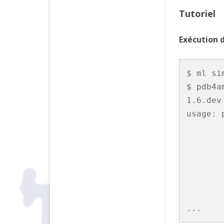
Tutoriel
Exécution
$ ml si
$ pdb4a
1.6.dev

usage: 
                 [-m MUTATI
                 [--most-po
                 [--no-reduce
                 [--model MOD
                 [
           
...