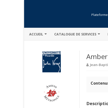
Plateforme 
ACCUEIL
CATALOGUE DE SERVICES
PRÉSENTATION GÉNÉRALE
BIBLIOTHÈQUE
Amber
ACTUALITÉS
FORMATIONS
Jean-Bapt
CHARTE
OUVERTURE DE COMPTE
DESCRIPTION
RÉSERVATION
Contenu
MOINS POUR PLUS
LOGICIELS
MENTIONS LÉGALES
Descripti
SÉCURITÉ