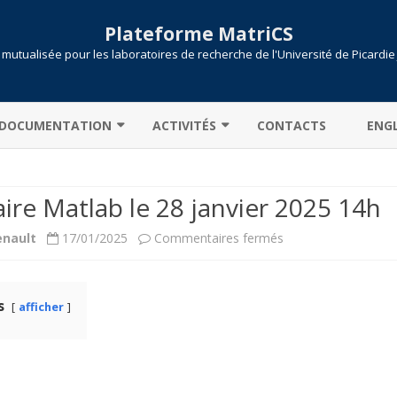
Plateforme MatriCS
mutualisée pour les laboratoires de recherche de l'Université de Picardie
Skip
to
DOCUMENTATION
ACTIVITÉS
CONTACTS
ENGL
content
CONNEXION AU CLUSTER
COOPÉRATIONS
ire Matlab le 28 janvier 2025 14h
TRANSFERT DE DONNÉES
PROJETS
sur
enault
17/01/2025
Commentaires fermés
PARTITIONS / FILES D’ATTENTE
PUBLICATIONS
Séminaire
CALCULONS !
SLURM
Matlab
s
afficher
ENVIRONNEMENT MODULE
SOUMISSION DE JOB
le
MATLAB : LICENCE CAMPUS
28
PYTHON
janvier