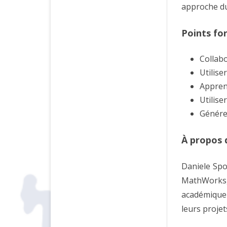
approche d
Points fo
Collab
Utilise
Apprene
Utilise
Générer
À propos 
Daniele Spo
MathWorks, i
académique 
leurs proje