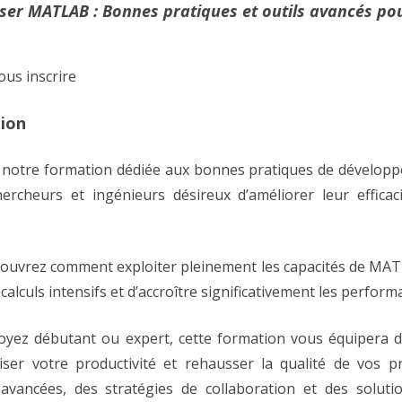
ser MATLAB : Bonnes pratiques et outils avancés po
PARALLÉLISATION MPI
2025
14h
VITIS (FPGA)
us inscrire
ASTUCES
ion
à notre formation dédiée aux bonnes pratiques de dévelo
ercheurs et ingénieurs désireux d’améliorer leur efficac
couvrez comment exploiter pleinement les capacités de MATLA
 calculs intensifs et d’accroître significativement les perfor
yez débutant ou expert, cette formation vous équipera de
ser votre productivité et rehausser la qualité de vos p
avancées, des stratégies de collaboration et des solut