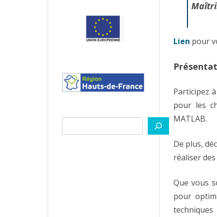
Maîtri
Lien
pour vo
Présentat
Participez 
pour les ch
MATLAB.
Rechercher
De plus, dé
réaliser des
Que vous so
pour optimi
techniques 