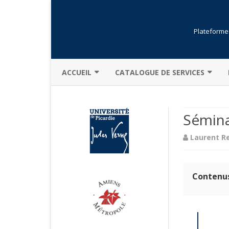
Plateforme 
ACCUEIL
CATALOGUE DE SERVICES
PRÉSENTATION GÉNÉRALE
BIBLIOTHÈQUE
Sémina
ACTUALITÉS
FORMATIONS
Laurent R
CHARTE
OUVERTURE DE COMPTE
DESCRIPTION
RÉSERVATION
Contenu
MOINS POUR PLUS
LOGICIELS
MENTIONS LÉGALES
SÉCURITÉ