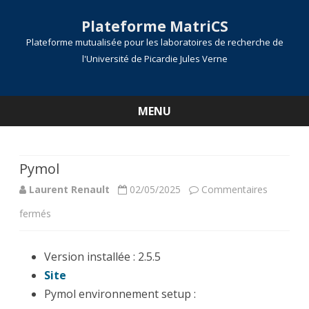
Plateforme MatriCS
Plateforme mutualisée pour les laboratoires de recherche de
l'Université de Picardie Jules Verne
MENU
Skip
to
content
Pymol
Laurent Renault
02/05/2025
Commentaires
sur
fermés
Pymol
Version installée : 2.5.5
Site
Pymol environnement setup :