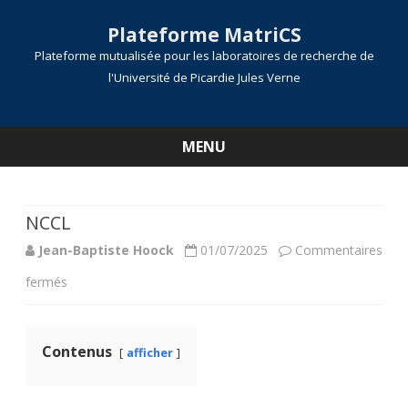
Plateforme MatriCS
Plateforme mutualisée pour les laboratoires de recherche de
l'Université de Picardie Jules Verne
MENU
Skip
to
content
NCCL
Jean-Baptiste Hoock
01/07/2025
Commentaires
sur
fermés
NCCL
Contenus
afficher