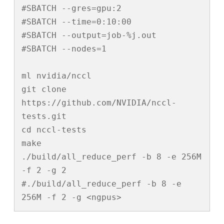
#SBATCH --gres=gpu:2

#SBATCH --time=0:10:00

#SBATCH --output=job-%j.out

#SBATCH --nodes=1

ml nvidia/nccl

git clone 
https://github.com/NVIDIA/nccl-
tests.git

cd nccl-tests

make

./build/all_reduce_perf -b 8 -e 256M 
-f 2 -g 2

#./build/all_reduce_perf -b 8 -e 
256M -f 2 -g <ngpus>