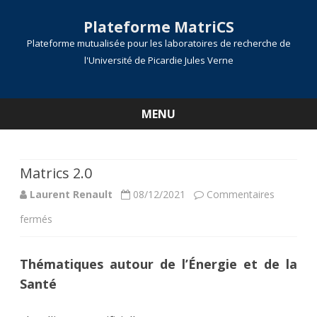
Plateforme MatriCS
Plateforme mutualisée pour les laboratoires de recherche de
l'Université de Picardie Jules Verne
MENU
Skip
to
content
Matrics 2.0
Laurent Renault
08/12/2021
Commentaires
sur
fermés
Matrics
Thématiques autour de l’Énergie et de la
2.0
Santé