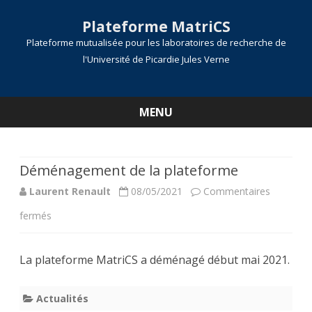
Plateforme MatriCS
Plateforme mutualisée pour les laboratoires de recherche de
l'Université de Picardie Jules Verne
MENU
Skip
to
content
Déménagement de la plateforme
Laurent Renault
08/05/2021
Commentaires
sur
fermés
Déménagement
La plateforme MatriCS a déménagé début mai 2021.
de
la
Actualités