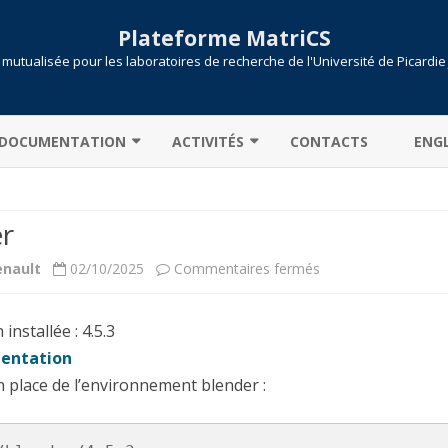
Plateforme MatriCS
mutualisée pour les laboratoires de recherche de l'Université de Picardie
Skip
to
DOCUMENTATION
ACTIVITÉS
CONTACTS
ENGL
content
CONNEXION AU CLUSTER
COOPÉRATIONS
r
TRANSFERT DE DONNÉES
PROJETS
sur
enault
02/10/2025
Commentaires fermés
PARTITIONS / FILES D’ATTENTE
PUBLICATIONS
Blender
CALCULONS !
SLURM
installée : 4.5.3
ENVIRONNEMENT MODULE
SOUMISSION DE JOB
entation
 place de l’environnement blender :
MATLAB : LICENCE CAMPUS
PYTHON