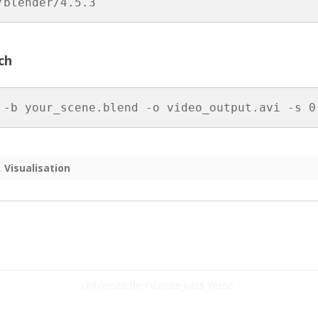
/blender/4.5.3
PARALLÉLISATION MPI
VITIS (FPGA)
ch
ASTUCES
 -b your_scene.blend -o video_output.avi -s 0
,
Visualisation
Université de Picardie Jules Verne