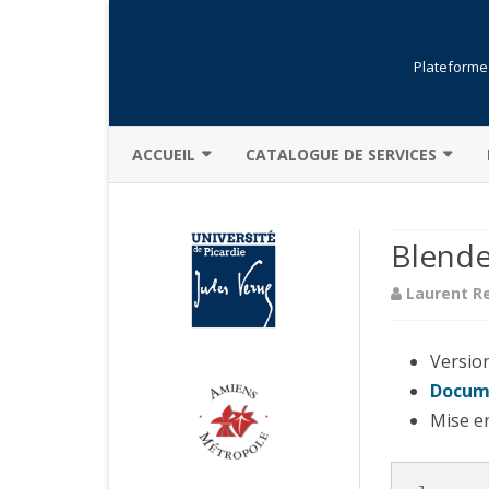
Plateforme 
ACCUEIL
CATALOGUE DE SERVICES
PRÉSENTATION GÉNÉRALE
BIBLIOTHÈQUE
Blende
ACTUALITÉS
FORMATIONS
Laurent R
CHARTE
OUVERTURE DE COMPTE
DESCRIPTION
RÉSERVATION
Version 
MOINS POUR PLUS
LOGICIELS
Docum
Mise en
MENTIONS LÉGALES
SÉCURITÉ